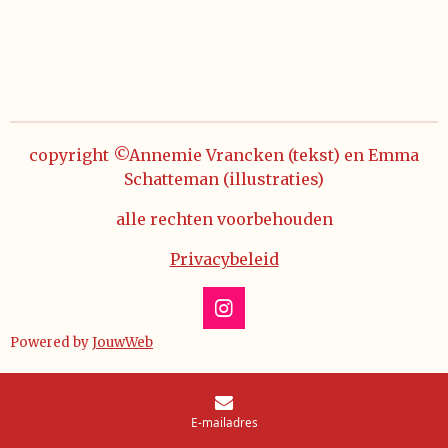
copyright ©Annemie Vrancken (tekst) en Emma
Schatteman (illustraties)
alle rechten voorbehouden
Privacybeleid
I
n
Powered by
JouwWeb
s
t
a
g
E-mailadres
r