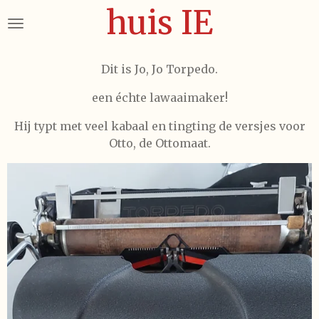
huis IE
Ga
direct
naar
de
Dit is Jo, Jo Torpedo.
hoofdinhoud
een échte lawaaimaker!
Hij typt met veel kabaal en tingting de versjes voor
Otto, de Ottomaat.