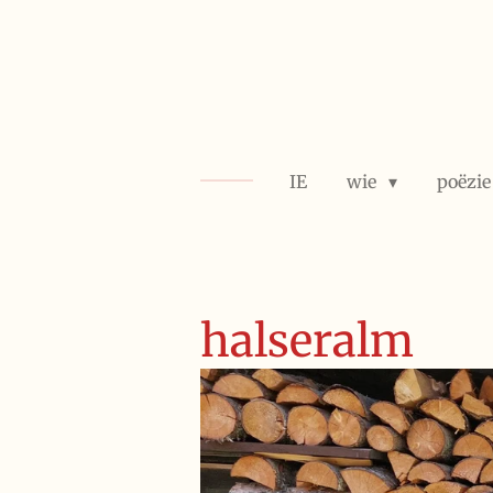
Ga
direct
naar
de
hoofdinhoud
IE
wie
poëzi
halseralm