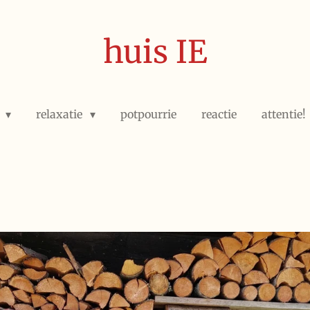
huis IE
e
relaxatie
potpourrie
reactie
attentie!