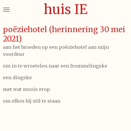
huis IE
Ga
direct
naar
de
poëziehotel (herinnering 30 mei
hoofdinhoud
2021)
aan het broeden op een poëziehotel aan mijn
voordeur
om in te wroetelen naar een frommelingske
een dingske
met wat moois erop
om efkes bij stil te staan