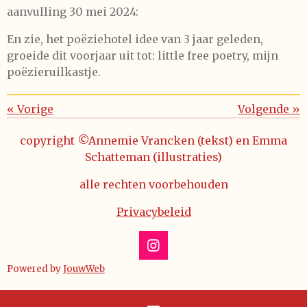
aanvulling 30 mei 2024:
En zie, het poëziehotel idee van 3 jaar geleden,
groeide dit voorjaar uit tot: little free poetry, mijn
poëzieruilkastje.
«
Vorige
Volgende
»
copyright ©Annemie Vrancken (tekst) en Emma
Schatteman (illustraties)
alle rechten voorbehouden
Privacybeleid
I
n
Powered by
JouwWeb
s
t
a