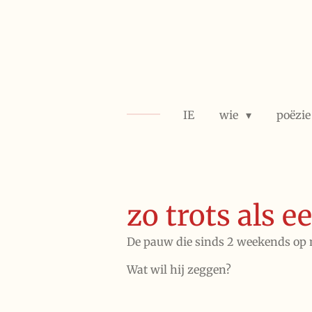
Ga
direct
naar
de
hoofdinhoud
IE
wie
poëzi
zo trots als 
De pauw die sinds 2 weekends op
Wat wil hij zeggen?