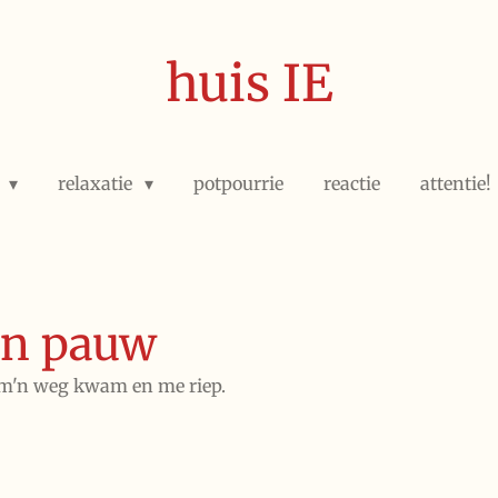
huis IE
e
relaxatie
potpourrie
reactie
attentie!
een pauw
 m'n weg kwam en me riep.