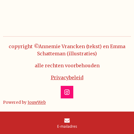
copyright ©Annemie Vrancken (tekst) en Emma
Schatteman (illustraties)
alle rechten voorbehouden
Privacybeleid
I
n
Powered by
JouwWeb
s
t
a
g
E-mailadres
r